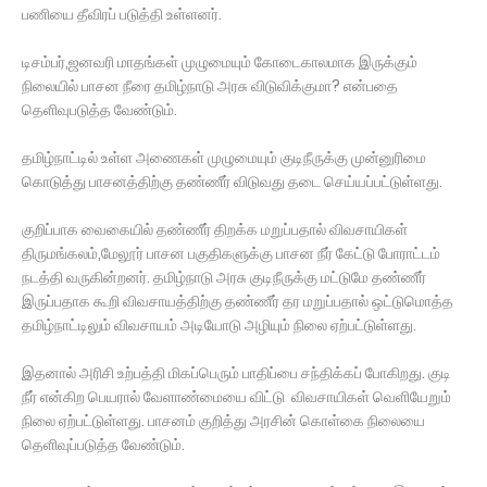
பணியை தீவிரப் படுத்தி உள்ளனர்.
டிசம்பர்,ஜனவரி மாதங்கள் முழுமையும் கோடைகாலமாக இருக்கும்
நிலையில் பாசன நீரை தமிழ்நாடு அரசு விடுவிக்குமா? என்பதை
தெளிவுபடுத்த வேண்டும்.
தமிழ்நாட்டில் உள்ள அணைகள் முழுமையும் குடிநீருக்கு முன்னுரிமை
கொடுத்து பாசனத்திற்கு தண்ணீர் விடுவது தடை செய்யப்பட்டுள்ளது.
குறிப்பாக வைகையில் தண்ணீர் திறக்க மறுப்பதால் விவசாயிகள்
திருமங்கலம்,மேலூர் பாசன பகுதிகளுக்கு பாசன நீர் கேட்டு போராட்டம்
நடத்தி வருகின்றனர். தமிழ்நாடு அரசு குடிநீருக்கு மட்டுமே தண்ணீர்
இருப்பதாக கூறி விவசாயத்திற்கு தண்ணீர் தர மறுப்பதால் ஒட்டுமொத்த
தமிழ்நாட்டிலும் விவசாயம் அடியோடு அழியும் நிலை ஏற்பட்டுள்ளது.
இதனால் அரிசி உற்பத்தி மிகப்பெரும் பாதிப்பை சந்திக்கப் போகிறது. குடி
நீர் என்கிற பெயரால் வேளாண்மையை விட்டு விவசாயிகள் வெளியேறும்
நிலை ஏற்பட்டுள்ளது. பாசனம் குறித்து அரசின் கொள்கை நிலையை
தெளிவுப்படுத்த வேண்டும்.