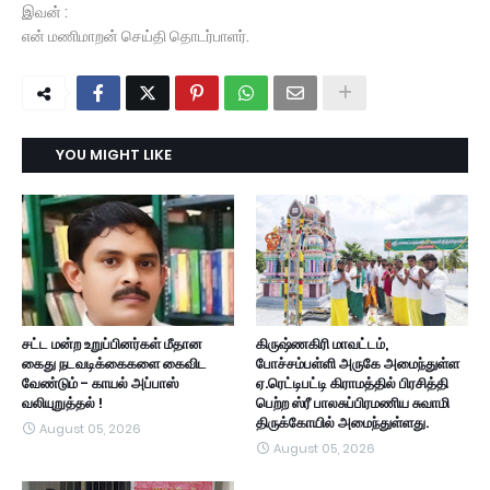
இவன் :
என் மணிமாறன் செய்தி தொடர்பாளர்.
YOU MIGHT LIKE
சட்ட மன்ற உறுப்பினர்கள் மீதான
கிருஷ்ணகிரி மாவட்டம்,
கைது நடவடிக்கைகளை கைவிட
போச்சம்பள்ளி அருகே அமைந்துள்ள
வேண்டும் - காயல் அப்பாஸ்
ஏ.ரெட்டிபட்டி கிராமத்தில் பிரசித்தி
வலியுறுத்தல் !
பெற்ற ஸ்ரீ பாலசுப்பிரமணிய சுவாமி
திருக்கோயில் அமைந்துள்ளது.
August 05, 2026
August 05, 2026