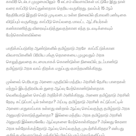
காவிரி டெல்டா முழுமையிலும் 6 லட்சம் விவசாயிகள் மட்டுமே இது நாள்
வரை காப்பீடு செய்துள்ளதாக தெரிய வருகிறது. நவம்பர் 15 ஆம்
தேதியோடு இறுதி கெடு முடிவடைய உள்ள நிலையில் தீபாவளி பண்டிகை
விடுப்பும் வருகிறது. காப்பீடு செய்வதை மாவட்ட ஆட்சியர்கள்
கண்காணித்து விரைவுப்படுத்துவதற்கான எந்த நடவடிக்கையும்
மேற்கொள்ளவில்லை
பாதிக்கப்படுகிற ஆண்டுகளில் தமிழ்நாடு அரசே காப்பீட்டுக்கான
விவசாயிகளின் பிரிமிய பங்கு தொகையை முழுவதும் அரசு
செலுத்துவதை கடமையாகக் கொண்டுள்ள நிலையில், நடப்பாண்டு
தமிழ்நாடு அரசு வாய் திறக்க மறுப்பது ஏமாற்றமளிக்கிறது.
முல்லைப் பெரியாறு அணை பகுதியில் மத்திய அரசின் தேசிய பாறைகள்
மற்றும் இயந்திரவியல் துறை ஆய்வு மேற்கொண்டுள்ளதாக
வெளிவந்துள்ள செய்தி அதிர்ச்சி அளிக்கிறது. அணை தமிழ்நாடு அரசின்
நேரடி கட்டுப்பாட்டில் உள்ளதா? அப்படி தமிழ்நாடு அரசின் கட்டுப்பாட்டில்
அணை பாதுகாப்பாக உள்ளது என்றால் ஆய்வு செய்வதற்கு தமிழ்நாடு அரசு
அனுமதி கொடுத்துள்ளதா? இல்லை மத்திய அரசு தமிழ்நாடு அரசின்
அனுமதி இல்லாமலேயே ஆய்வுகளை மேற்கொள்கிறதா? அல்லது கேரளா
அரசு உள்நோக்கத்தோடு ஆய்வு செய்வதற்கு முயற்சிக்கிறதா? என்பது
குறித்து விவசாயிகள் மத்தியில் மிகப்பெரும் கொந்தளிப்பும்,