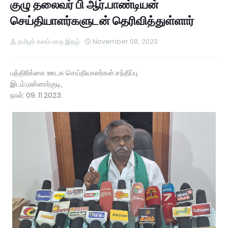
குழு தலைவர் பி ஆர்.பாண்டியன்
செய்தியாளர்களுடன் தெரிவித்துள்ளார்
தமிழர் களம் மாத இதழ்
November 08, 2023
பத்திரிக்கை ஊடக செய்தியாளர்கள் சந்திப்பு.
இடம்:மன்னார்குடி,
நாள்: 09. 11 2023.