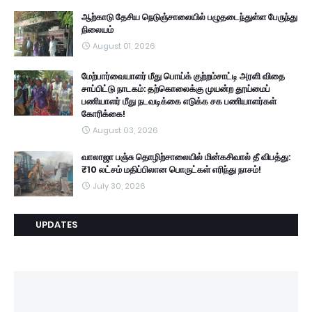
ஆற்காடு தேசிய நெடுஞ்சாலையில் பழுதடைந்துள்ள பேருந்து
நிலையம்
August 01, 2026
மேற்பார்வையாளர் மீது பொய்க் குற்றம்சாட்டி அரளி விதை
சாப்பிட்டு நாடகம்: தற்கொலைக்கு முயன்ற தூய்மைப்
பணியாளர் மீது நடவடிக்கை எடுக்க சக பணியாளர்கள்
கோரிக்கை!
August 03, 2026
வாலாஜா பஞ்சு தொழிற்சாலையில் மின்கசிவால் தீ விபத்து:
₹10 லட்சம் மதிப்பிலான பொருட்கள் எரிந்து நாசம்!
July 30, 2026
UPDATES