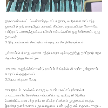
திருவாரூர் மாவட்டம் மன்னார்குடி சம்பா தாளடி பயிர்களை காப்பாற்ற
ஜனவரி இறுதி வரையிலும் பாசனநீர் திறப்பை உறுதிப்படுத்த வேண்டும்.
தமிழ்நாடு அனைத்து விவசாயிகள் சங்கங்களின் ஒருங்கிணைப்பு குழு
தலைவர்
பி ஆர்.பாண்டியன் செய்தியாளர்களுடன் தெரிவித்துள்ளார்
முல்லைப் பெரியாறு அணை மத்திய அரசு ஆய்வு குறித்து தமிழ்நாடு அரசு
தெளிவுபடுத்த வேண்டும்
மழையை கருத்தில் கொண்டு நவம்பர் 15 நெய்வேலி சுரங்க முற்றுகைப்
போராட்டம் ஒத்திவைப்பு
பிஆர். பாண்டியன் பேட்டி
காவிரி டெல்டாவில் சம்பா சாகுபடி சுமார் 18 லட்சம் ஏக்கரில் 10
மாவட்டங்களில் மேற்கொள்ளப்பட்டுள்ளது. தமிழ்நாடு அரசின்
வேண்டுகோளை ஏற்று தரிசாக கிடந்த நிலங்கள் முழுமையும் கடந்த
இரண்டு தினங்களாக பருவமழையை பயன்படுத்தி சம்பா தாளடி சாகுபடி