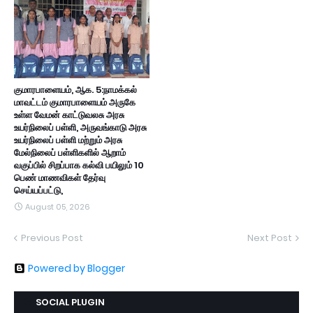
குமாரபாளையம், ஆக. 5:நாமக்கல்
மாவட்டம் குமாரபாளையம் அருகே
உள்ள வேமன் காட்டுவலசு அரசு
உயர்நிலைப் பள்ளி, அருவங்காடு அரசு
உயர்நிலைப் பள்ளி மற்றும் அரசு
மேல்நிலைப் பள்ளிகளில் ஆறாம்
வகுப்பில் சிறப்பாக கல்வி பயிலும் 10
பெண் மாணவிகள் தேர்வு
செய்யப்பட்டு,
August 05, 2026
Previous Post
Next Post
Powered by Blogger
SOCIAL PLUGIN