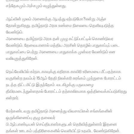
சந்தேகமும்.அச்சமும் எழுந்துள்ளது.
ஆய்வின் மூலம் அணைக்கு ஆபத்து ஏற்படுமோ?என்று அஞ்ச
தோன்றுகிறது. தமிழ்நாடு அரசு உண்மை நிலையை தெளிவுபடுத்த
வேண்டும்.
அணையை தமிழ்நாடு அரசு தன் முழு கட்டுப்பாட்டில் கொண்டுவர
வேண்டும். தேவையானால் மத்திய அரசின் தொழில் பாதுகாப்புப் படை
பாதுகாப்பை பெற்று அணையை பாதுகாக்க முன்வர வேண்டும் என
வலியுறுத்துகிறேன்.
நெய்வேலியில் கர்நாடகாவுக்கு எதிராக காவிரி உரிமையை மீட்பதற்காக
வருகின்ற நவம்பர் 15ஆம் தேதி நிலக்கரி சுரங்கம் முற்றுகை போராட்டம்
நடத்த திட்டமிட்டு இருந்தோம். வடகிழக்கு பருவமழை
தீவிரமடைந்துள்ளதால் போராட்டம் தற்காலிகமாக ஒத்திவைக்கப்படுகிறது
என்றார்.
மேற்கண்டவறு தமிழ்நாடு அனைத்து விவசாயிகள் சங்கங்களின்
ஒருங்கிணைப்பு குழு தலைவர்
பி ஆர்.பாண்டியன் செய்தியாளர்களுடன் தெரிவித்துள்ளார் இதனை
தங்கள் ஊடகம் பத்திரிகைகளில் வெளியிட்டு உதவிட வேண்டுகிறேன்.