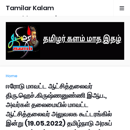
Tamilar Kalam
Monthly Magazine
Home
ஈரோடு மாவட்ட ஆட்சித்தலைவர்
திரு.ஹெச்.கிருஷ்ணனுண்ணி இஆப.,
அவர்கள் தலைமையில் மாவட்ட
ஆட்சித்தலைவர் அலுவலக கூட்டரங்கில்
இன்று (19.05.2022) தமிழ்நாடு அரசுப்