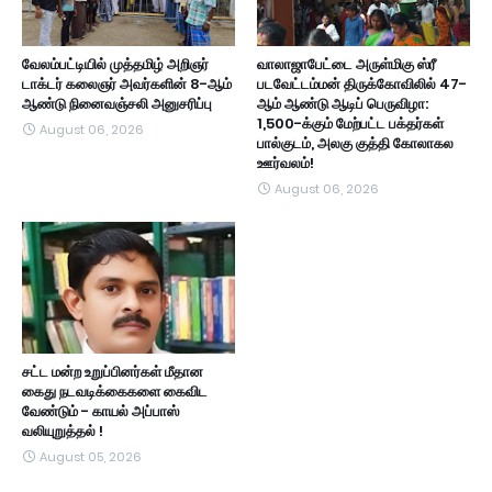
வேலம்பட்டியில் முத்தமிழ் அறிஞர்
வாலாஜாபேட்டை அருள்மிகு ஸ்ரீ
டாக்டர் கலைஞர் அவர்களின் 8-ஆம்
படவேட்டம்மன் திருக்கோவிலில் 47-
ஆண்டு நினைவஞ்சலி அனுசரிப்பு
ஆம் ஆண்டு ஆடிப் பெருவிழா:
1,500-க்கும் மேற்பட்ட பக்தர்கள்
August 06, 2026
பால்குடம், அலகு குத்தி கோலாகல
ஊர்வலம்!
August 06, 2026
சட்ட மன்ற உறுப்பினர்கள் மீதான
கைது நடவடிக்கைகளை கைவிட
வேண்டும் - காயல் அப்பாஸ்
வலியுறுத்தல் !
August 05, 2026