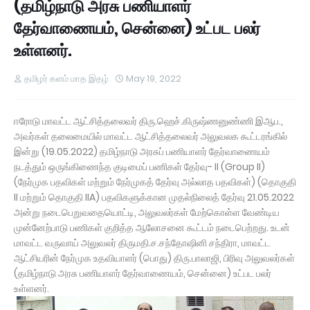
(தமிழ்நாடு அரசு பணியாளர்
தேர்வாணையம், சென்னை) உட்பட பலர்
உள்ளனர்.
தமிழர் களம் மாத இதழ்
May 19, 2022
ஈரோடு மாவட்ட ஆட்சித்தலைவர் திரு.ஹெச்.கிருஷ்ணனுண்ணி இஆப.,
அவர்கள் தலைமையில் மாவட்ட ஆட்சித்தலைவர் அலுவலக கூட்டரங்கில்
இன்று (19.05.2022) தமிழ்நாடு அரசுப் பணியாளர் தேர்வாணையம்
நடத்தும் ஒருங்கிணைந்த குடிமைப் பணிகள் தேர்வு- II (Group II)
(நேர்முக பதவிகள் மற்றும் நேர்முகத் தேர்வு அல்லாத பதவிகள்) (தொகுதி
II மற்றும் தொகுதி IIA) பதவிகளுக்கான முதல்நிலைத் தேர்வு 21.05.2022
அன்று நடைபெறுவதையொட்டி, அலுவலர்கள் மேற்கொள்ள வேண்டிய
முன்னேற்பாடு பணிகள் குறித்த ஆலோசனை கூட்டம் நடைபெற்றது. உடன்
மாவட்ட வருவாய் அலுவலர் திருமதி.ச.சந்தோஷினி சந்திரா, மாவட்ட
ஆட்சியரின் நேர்முக உதவியாளர் (பொது) திரு.பாலாஜி, பிரிவு அலுவலர்கள்
(தமிழ்நாடு அரசு பணியாளர் தேர்வாணையம், சென்னை) உட்பட பலர்
உள்ளனர்.