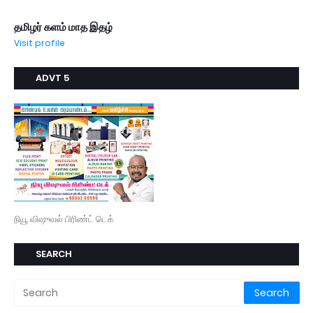
தமிழர் களம் மாத இதழ்
Visit profile
ADVT 5
நியூ விஷுவல் பிரிண்ட் டெக்
SEARCH