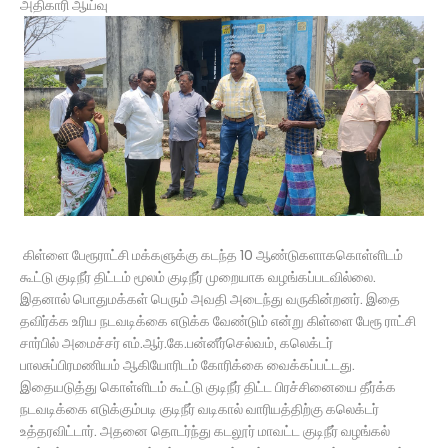
அதிகாரி ஆய்வு
கிள்ளை பேரூராட்சி மக்களுக்கு கடந்த 10 ஆண்டுகளாககொள்ளிடம்
கூட்டு குடிநீர் திட்டம் மூலம் குடிநீர் முறையாக வழங்கப்படவில்லை.
இதனால் பொதுமக்கள் பெரும் அவதி அடைந்து வருகின்றனர். இதை
தவிர்க்க உரிய நடவடிக்கை எடுக்க வேண்டும் என்று கிள்ளை பேரூ ராட்சி
சார்பில் அமைச்சர் எம்.ஆர்.கே.பன்னீர்செல்வம், கலெக்டர்
பாலசுப்பிரமணியம் ஆகியோரிடம் கோரிக்கை வைக்கப்பட்டது.
இதையடுத்து கொள்ளிடம் கூட்டு குடிநீர் திட்ட பிரச்சினையை தீர்க்க
நடவடிக்கை எடுக்கும்படி குடிநீர் வடிகால் வாரியத்திற்கு கலெக்டர்
உத்தரவிட்டார். அதனை தொடர்ந்து கடலூர் மாவட்ட குடிநீர் வழங்கல்