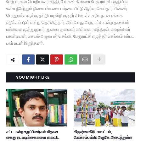
மேற்பார்வை பொறியாளர் சந்திரமோகன் கிள்ளை பேரூ ராட்சி பகுதியில்
உள்ள நீரேற்றும் நிலையங்களை பார்வையிட்டு ஆய்வு செய்தார். பின்னர்
பொதுமக்களுக்கு தட்டுபாடின்றி குடிநீர் கிடைக்க உரிய நடவடிக்கை
எடுக்கப்படும் என்று தெரிவித்தார். அப் போது பேரூராட்சி மன்ற தலைவர்
மல்லிகை முத்துகுமார், துணை தலைவர் கிள்ளை ரவீந்திரன், கவுன்சிலர்
பாண்டியன், செயல் அலுவ லர் செல்வி, பேரூராட்சி எழுத்தர் செல்வம் உள்பட
பலர் உடன் இருந்தனர்.
YOU MIGHT LIKE
சட்ட மன்ற உறுப்பினர்கள் மீதான
கிருஷ்ணகிரி மாவட்டம்,
கைது நடவடிக்கைகளை கைவிட
போச்சம்பள்ளி அருகே அமைந்துள்ள