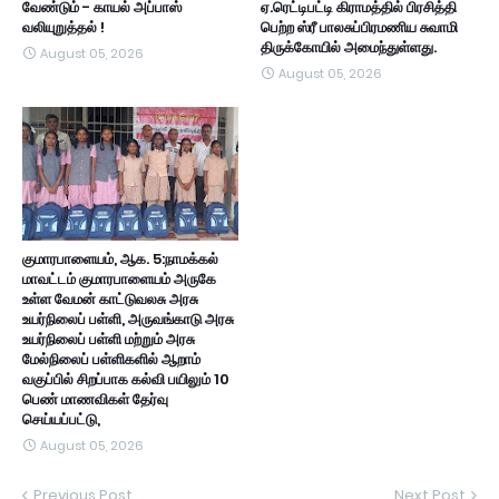
வேண்டும் - காயல் அப்பாஸ்
ஏ.ரெட்டிபட்டி கிராமத்தில் பிரசித்தி
வலியுறுத்தல் !
பெற்ற ஸ்ரீ பாலசுப்பிரமணிய சுவாமி
திருக்கோயில் அமைந்துள்ளது.
August 05, 2026
August 05, 2026
குமாரபாளையம், ஆக. 5:நாமக்கல்
மாவட்டம் குமாரபாளையம் அருகே
உள்ள வேமன் காட்டுவலசு அரசு
உயர்நிலைப் பள்ளி, அருவங்காடு அரசு
உயர்நிலைப் பள்ளி மற்றும் அரசு
மேல்நிலைப் பள்ளிகளில் ஆறாம்
வகுப்பில் சிறப்பாக கல்வி பயிலும் 10
பெண் மாணவிகள் தேர்வு
செய்யப்பட்டு,
August 05, 2026
Previous Post
Next Post