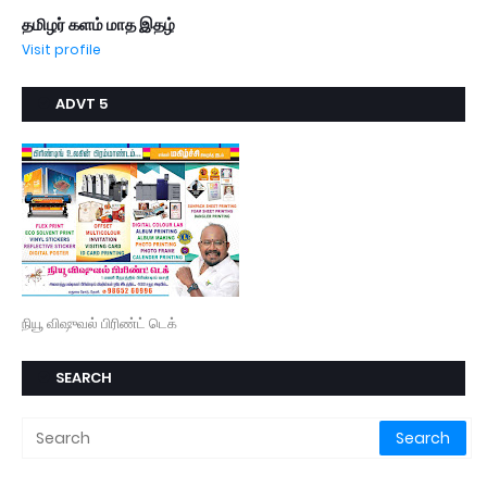
தமிழர் களம் மாத இதழ்
Visit profile
ADVT 5
நியூ விஷுவல் பிரிண்ட் டெக்
SEARCH