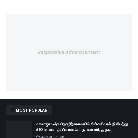
Responsive Advertisement
MOST POPULAR
வாலாஜா பஞ்சு தொழிற்சாலையில் மின்கசிவால் தீ விபத்து:
₹10 லட்சம் மதிப்பிலான பொருட்கள் எரிந்து நாசம்!
July 30, 2026