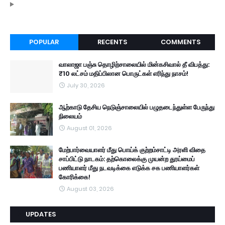
POPULAR
RECENTS
COMMENTS
வாலாஜா பஞ்சு தொழிற்சாலையில் மின்கசிவால் தீ விபத்து:
₹10 லட்சம் மதிப்பிலான பொருட்கள் எரிந்து நாசம்!
July 30, 2026
ஆற்காடு தேசிய நெடுஞ்சாலையில் பழுதடைந்துள்ள பேருந்து
நிலையம்
August 01, 2026
மேற்பார்வையாளர் மீது பொய்க் குற்றம்சாட்டி அரளி விதை
சாப்பிட்டு நாடகம்: தற்கொலைக்கு முயன்ற தூய்மைப்
பணியாளர் மீது நடவடிக்கை எடுக்க சக பணியாளர்கள்
கோரிக்கை!
August 03, 2026
UPDATES