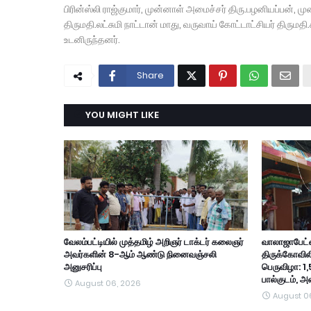
பிரின்ஸ்லி ராஜ்குமார், முன்னாள் அமைச்சர் திரு.பழனியப்பன், ம
திருமதி.லட்சுமி நாட்டான் மாது, வருவாய் கோட்டாட்சியர் திரும
உடனிருந்தனர்.
Share
YOU MIGHT LIKE
வேலம்பட்டியில் முத்தமிழ் அறிஞர் டாக்டர் கலைஞர்
வாலாஜாபேட்ட
அவர்களின் 8-ஆம் ஆண்டு நினைவஞ்சலி
திருக்கோவில
அனுசரிப்பு
பெருவிழா: 1,
பால்குடம், 
August 06, 2026
August 0