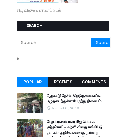
நியூ விஷுவல் பிரிண்ட் டெக்
SEARCH
POPULAR
RECENTS
COMMENTS
ஆற்காடு தேசிய நெடுஞ்சாலையில்
பழுதடைந்துள்ள பேருந்து நிலையம்
August 01, 2026
மேற்பார்வையாளர் மீது பொய்க்
குற்றம்சாட்டி அரளி விதை சாப்பிட்டு
நாடகம்: தற்கொலைக்கு முயன்ற