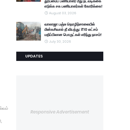
தூய்மைப் பணியாளர் மீது நடவடிக்கை
எடுக்க சக பணியாளர்கள் கோரிக்கை!
August 03, 2026
வாலாஜா பஞ்சு தொழிற்சாலையில்
மின்கசிவால் தீ விபத்து: ₹10 லட்சம்
மதிப்பிலான பொருட்கள் எரிந்து நாசம்!
July 30, 2026
UPDATES
ல்வம்
Responsive Advertisement
ி,