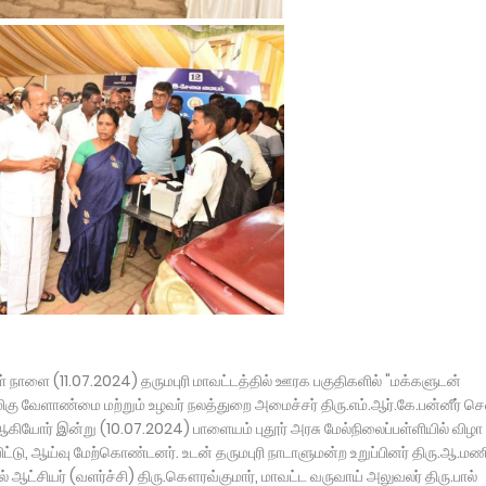
கள் நாளை (11.07.2024) தருமபுரி மாவட்டத்தில் ஊரக பகுதிகளில் "மக்களுடன்
மிகு வேளாண்மை மற்றும் உழவர் நலத்துறை அமைச்சர் திரு.எம்.ஆர்.கே.பன்னீர் செ
 ஆகியோர் இன்று (10.07.2024) பாளையம் புதூர் அரசு மேல்நிலைப்பள்ளியில் விழா
்டு, ஆய்வு மேற்கொண்டனர். உடன் தருமபுரி நாடாளுமன்ற உறுப்பினர் திரு.ஆ.மண
் ஆட்சியர் (வளர்ச்சி) திரு.கௌரவ்குமார், மாவட்ட வருவாய் அலுவலர் திரு.பால்