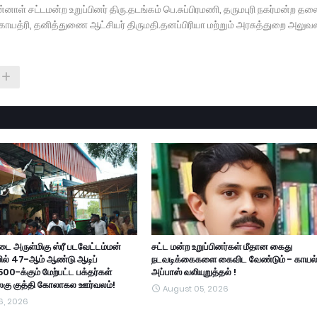
ுன்னாள் சட்டமன்ற உறுப்பினர் திரு.தடங்கம் பெ.சுப்பிரமணி, தருமபுரி நகர்மன்ற தல
தி.காயத்ரி, தனித்துணை ஆட்சியர் திருமதி.தனப்பிரியா மற்றும் அரசுத்துறை அலுவ
ை அருள்மிகு ஸ்ரீ படவேட்டம்மன்
சட்ட மன்ற உறுப்பினர்கள் மீதான கைது
ில் 47-ஆம் ஆண்டு ஆடிப்
நடவடிக்கைகளை கைவிட வேண்டும் - காயல
500-க்கும் மேற்பட்ட பக்தர்கள்
அப்பாஸ் வலியுறுத்தல் !
அலகு குத்தி கோலாகல ஊர்வலம்!
August 05, 2026
6, 2026