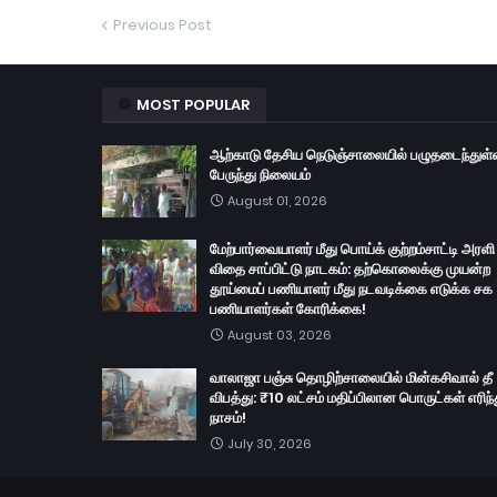
Previous Post
MOST POPULAR
ஆற்காடு தேசிய நெடுஞ்சாலையில் பழுதடைந்துள்
பேருந்து நிலையம்
August 01, 2026
மேற்பார்வையாளர் மீது பொய்க் குற்றம்சாட்டி அரளி
விதை சாப்பிட்டு நாடகம்: தற்கொலைக்கு முயன்ற
தூய்மைப் பணியாளர் மீது நடவடிக்கை எடுக்க சக
பணியாளர்கள் கோரிக்கை!
August 03, 2026
வாலாஜா பஞ்சு தொழிற்சாலையில் மின்கசிவால் தீ
விபத்து: ₹10 லட்சம் மதிப்பிலான பொருட்கள் எரிந்
நாசம்!
July 30, 2026