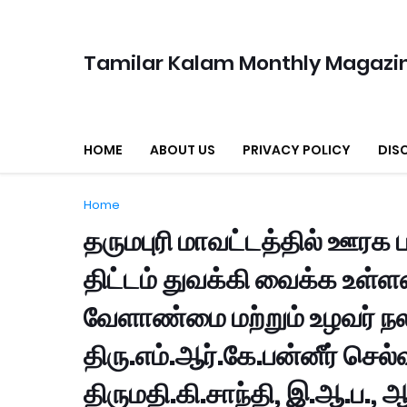
Tamilar Kalam Monthly Magazi
HOME
ABOUT US
PRIVACY POLICY
DIS
Home
தருமபுரி மாவட்டத்தில் ஊரக 
திட்டம் துவக்கி வைக்க உள்ள
வேளாண்மை மற்றும் உழவர் ந
திரு.எம்.ஆர்.கே.பன்னீர் செ
திருமதி.கி.சாந்தி, இ.ஆ.ப.