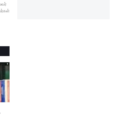
ைவர்
லர்கள்
்