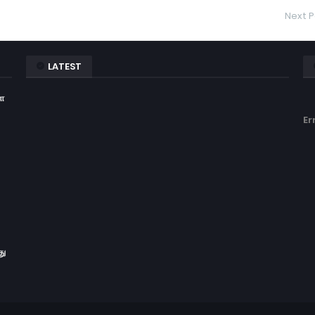
Next P
LATEST
ள
Er
து